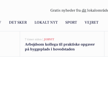
Gratis nyheder fra
dit
lokalområde
V
DET SKER
LOKALT NYT
SPORT
VEJRET
7 timer siden |
JOBNYT
Arbejdsom kollega til praktiske opgaver
på byggeplads i hovedstaden