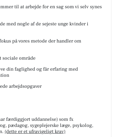
ommer til at arbejde for en sag som vi selv synes
jde med nogle af de sejeste unge kvinder i
okus på vores metode der handler om
t sociale område
øve din faglighed og får erfaring med
tion
rede arbejdsopgaver
har færdiggjort uddannelse) som fx
gog, pædagog, sygeplejerske læge, psykolog,
gn.
(dette er et ufravigeligt krav)