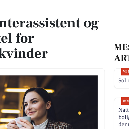
skel for voldsramte kvinder
nterassistent og
el for
ME
kvinder
AR
VE
Sol 
BO
Natt
boli
denn