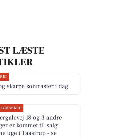
ST LÆSTE
TIKLER
JRET
og skarpe kontraster i dag
LIGMARKED
ergalevej 18 og 3 andre
ger er kommet til salg
e uge i Taastrup - se