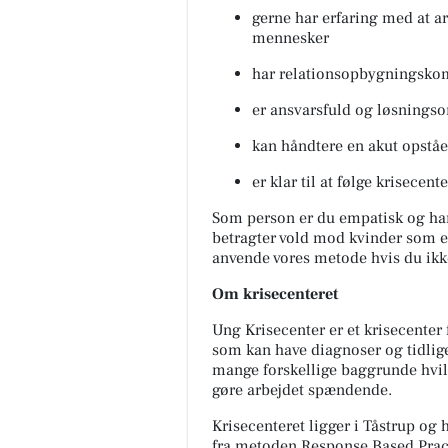
gerne har erfaring med at a
mennesker
har relationsopbygningsko
er ansvarsfuld og løsningso
kan håndtere en akut opståe
er klar til at følge krisecen
Som person er du empatisk og har
betragter vold mod kvinder som et 
anvende vores metode hvis du ikk
Om krisecenteret
Ung Krisecenter er et krisecenter 
som kan have diagnoser og tidli
mange forskellige baggrunde hvilk
gøre arbejdet spændende.
Krisecenteret ligger i Tåstrup og 
fra metoden Response Based Pract