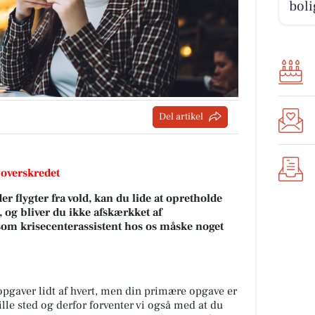
boli
Del artikel
 overskredet
er flygter fra vold, kan du lide at opretholde
og bliver du ikke afskærkket af
som krisecenterassistent hos os måske noget
opgaver lidt af hvert, men din primære opgave er
lille sted og derfor forventer vi også med at du