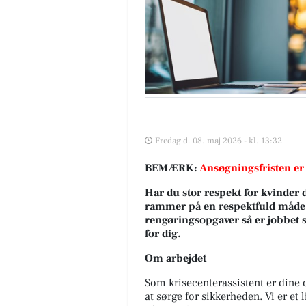
Fredag d. 08. maj 2026 - kl. 13:32
BEMÆRK:
Ansøgningsfristen er
Har du stor respekt for kvinder d
rammer på en respektfuld måde, 
rengøringsopgaver så er jobbet 
for dig.
Om arbejdet
Som krisecenterassistent er dine 
at sørge for sikkerheden. Vi er et 