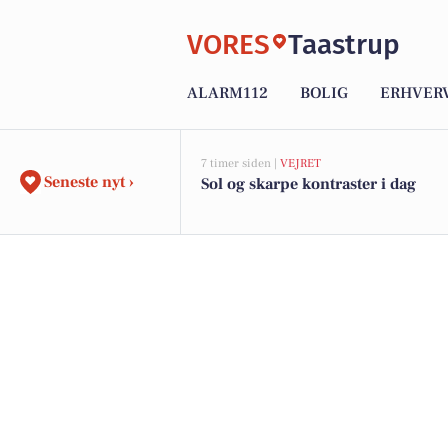
VORES
Taastrup
ALARM112
BOLIG
ERHVER
7 timer siden |
VEJRET
Seneste nyt ›
Sol og skarpe kontraster i dag