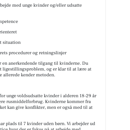
rbejde med unge kvinder og/eller udsatte
mpetence
rienteret
t situation
terets procedurer og retningslinjer
 en anerkendende tilgang til kvinderne. Du
ligestillingsproblem, og er klar til at lære at
e allerede kender metoden.
for unge voldsudsatte kvinder i alderen 18-29 år
gere rusmiddelforbrug. Kvinderne kommer fra
et kan give konflikter, men er også med til at
har plads til 7 kvinder uden børn. Vi arbejder ud
ice hvor der er fokus på at arbejde med