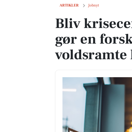
Bliv krisecenterassistent og gør en for
ARTIKLER
Jobnyt
Bliv krisece
gør en forsk
voldsramte 