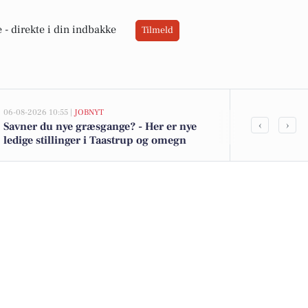
 -
direkte i din indbakke
Tilmeld
06-08-2026 10:55 |
JOBNYT
05-08-2026 13:02
‹
›
Savner du nye græsgange? - Her er nye
Top 6 over dy
ledige stillinger i Taastrup og omegn
Taastrup. Pr