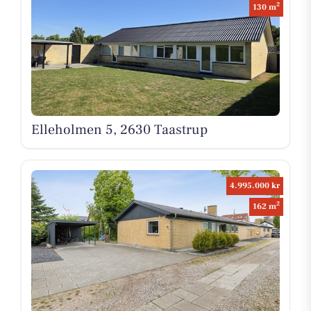
2
130 m
Elleholmen 5, 2630 Taastrup
4.995.000 kr
2
162 m