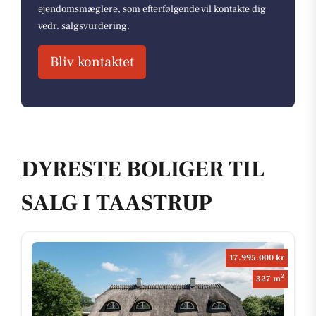
ejendomsmæglere, som efterfølgende vil kontakte dig
vedr. salgsvurdering.
Bliv kontaktet
DYRESTE BOLIGER TIL
SALG I TAASTRUP
17.995.000 kr
2
327 m