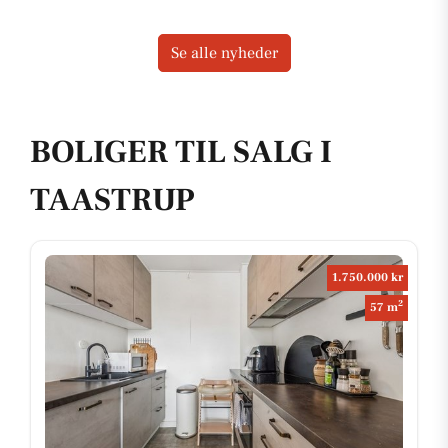
Se alle nyheder
BOLIGER TIL SALG I
TAASTRUP
1.750.000 kr
2
57 m