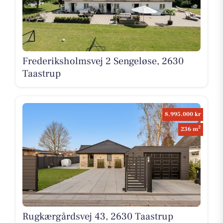
Frederiksholmsvej 2 Sengeløse, 2630
Taastrup
8.995.000 kr
2
236 m
Rugkærgårdsvej 43, 2630 Taastrup