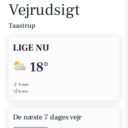
Vejrudsigt
Taastrup
LIGE NU
18°
💧
0 mm
💨
6 m/s
De næste 7 dages vejr