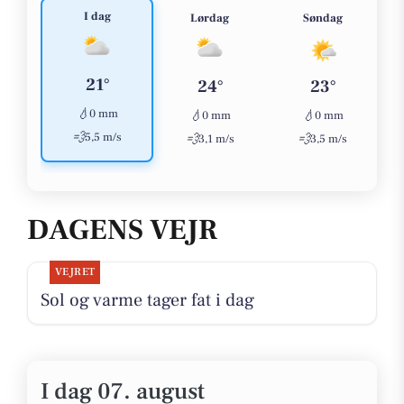
I dag
Lørdag
Søndag
21°
24°
23°
💧
0 mm
💧
💧
0 mm
0 mm
💨
5,5 m/s
💨
💨
3,1 m/s
3,5 m/s
DAGENS VEJR
VEJRET
Sol og varme tager fat i dag
I dag 07. august