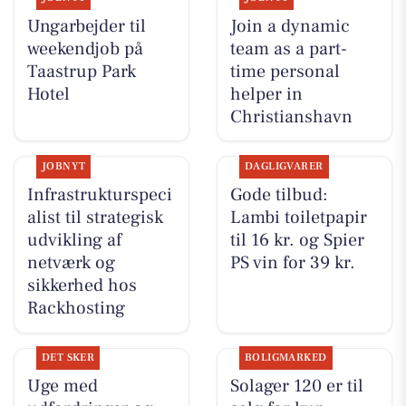
Ungarbejder til
Join a dynamic
weekendjob på
team as a part-
Taastrup Park
time personal
Hotel
helper in
Christianshavn
JOBNYT
DAGLIGVARER
Infrastrukturspeci
Gode tilbud:
alist til strategisk
Lambi toiletpapir
udvikling af
til 16 kr. og Spier
netværk og
PS vin for 39 kr.
sikkerhed hos
Rackhosting
DET SKER
BOLIGMARKED
Uge med
Solager 120 er til