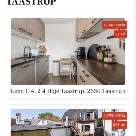
TAASTRUP
1.750.000 kr
2
57 m
Leen C 4, 2 4 Høje Taastrup, 2630 Taastrup
5.795.000 kr
2
204 m