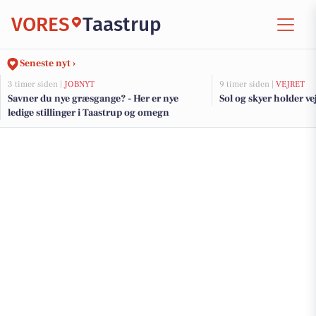
VORES
Taastrup
Seneste nyt ›
3 timer siden |
JOBNYT
9 timer siden |
VEJRET
Savner du nye græsgange? - Her er nye
Sol og skyer holder ve
ledige stillinger i Taastrup og omegn