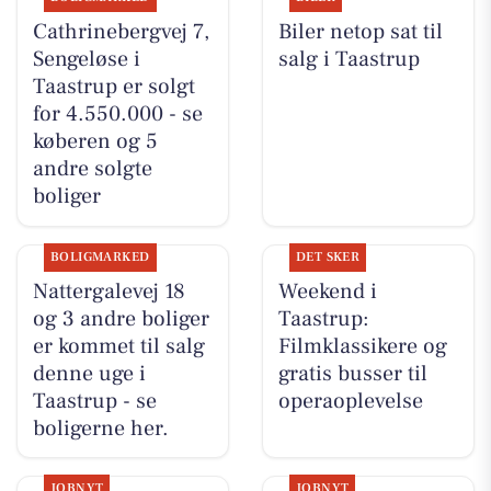
Cathrinebergvej 7,
Biler netop sat til
Sengeløse i
salg i Taastrup
Taastrup er solgt
for 4.550.000 - se
køberen og 5
andre solgte
boliger
BOLIGMARKED
DET SKER
Nattergalevej 18
Weekend i
og 3 andre boliger
Taastrup:
er kommet til salg
Filmklassikere og
denne uge i
gratis busser til
Taastrup - se
operaoplevelse
boligerne her.
JOBNYT
JOBNYT