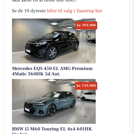
skal købe en af disse fine biler?
Se de 10 dyreste
biler til salg i Taastrup her
kr. 919.900
Mercedes EQS 450 EL AMG Premium
4Matic 360HK 5d Aut.
kr. 739.900
BMW i5 M60 Touring EL 4x4 601HK