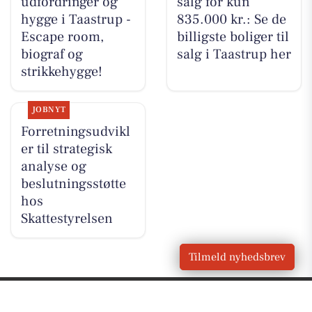
udfordringer og
salg for kun
hygge i Taastrup -
835.000 kr.: Se de
Escape room,
billigste boliger til
biograf og
salg i Taastrup her
strikkehygge!
JOBNYT
Forretningsudvikl
er til strategisk
analyse og
beslutningsstøtte
hos
Skattestyrelsen
Tilmeld nyhedsbrev
VORES
Taastrup