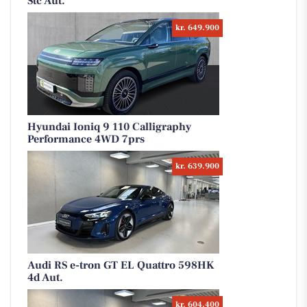
Stc Aut.
kr. 649.900
Hyundai Ioniq 9 110 Calligraphy
Performance 4WD 7prs
kr. 639.900
Audi RS e-tron GT EL Quattro 598HK
4d Aut.
kr. 604.400