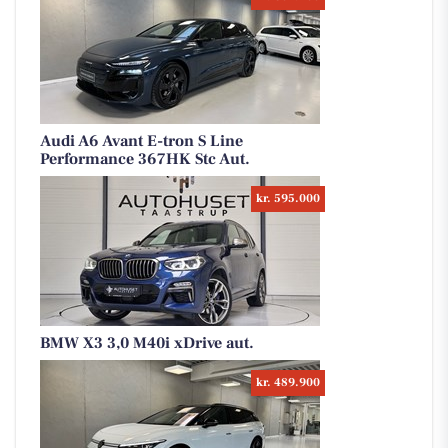
Audi A6 Avant E-tron S Line
Performance 367HK Stc Aut.
kr. 595.000
BMW X3 3,0 M40i xDrive aut.
kr. 489.900