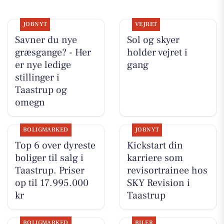
JOBNYT
VEJRET
Savner du nye
Sol og skyer
græsgange? - Her
holder vejret i
er nye ledige
gang
stillinger i
Taastrup og
omegn
BOLIGMARKED
JOBNYT
Top 6 over dyreste
Kickstart din
boliger til salg i
karriere som
Taastrup. Priser
revisortrainee hos
op til 17.995.000
SKY Revision i
kr
Taastrup
BOLIGMARKED
BILER