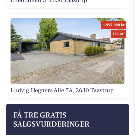
Elleholmen 5, 2630 Taastrup
4.995.000 kr
2
162 m
Ludvig Hegners Alle 7A, 2630 Taastrup
FÅ TRE GRATIS
SALGSVURDERINGER