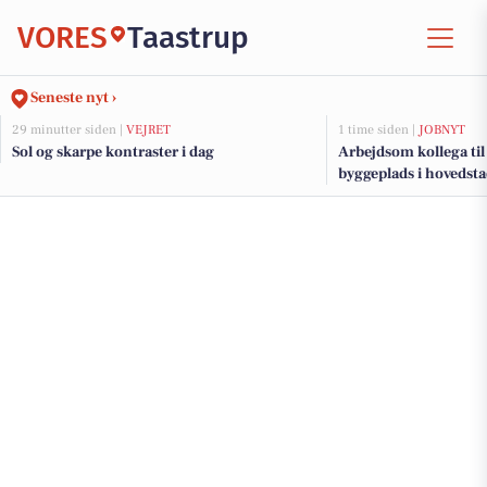
VORES
Taastrup
Seneste nyt ›
29 minutter siden |
VEJRET
1 time siden |
JOBNYT
Sol og skarpe kontraster i dag
Arbejdsom kollega til
byggeplads i hovedst