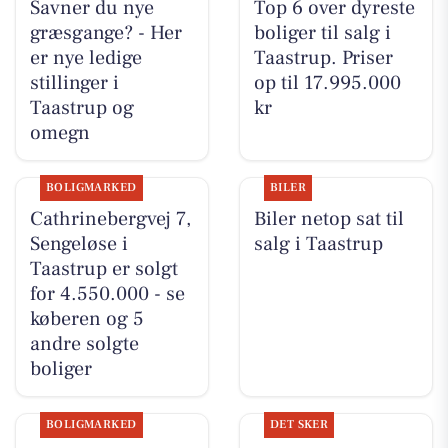
Savner du nye
Top 6 over dyreste
græsgange? - Her
boliger til salg i
er nye ledige
Taastrup. Priser
stillinger i
op til 17.995.000
Taastrup og
kr
omegn
BOLIGMARKED
BILER
Cathrinebergvej 7,
Biler netop sat til
Sengeløse i
salg i Taastrup
Taastrup er solgt
for 4.550.000 - se
køberen og 5
andre solgte
boliger
BOLIGMARKED
DET SKER