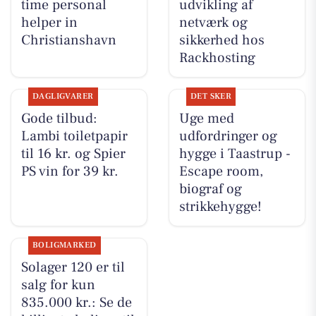
time personal
udvikling af
helper in
netværk og
Christianshavn
sikkerhed hos
Rackhosting
DAGLIGVARER
DET SKER
Gode tilbud:
Uge med
Lambi toiletpapir
udfordringer og
til 16 kr. og Spier
hygge i Taastrup -
PS vin for 39 kr.
Escape room,
biograf og
strikkehygge!
BOLIGMARKED
Solager 120 er til
salg for kun
835.000 kr.: Se de