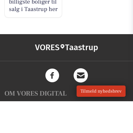
billigste boliger til
salg i Taastrup her
VORES
Taastrup
Tilmeld nyhedsbrev
OM VORES DIGITAL
Om os
For annoncører
Vilkår og Privatlivspolitik