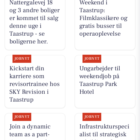
Nattergalevej 18
Weekend i
og 3 andre boliger
Taastrup:
er kommet til salg
Filmklassikere og
denne uge i
gratis busser til
Taastrup - se
operaoplevelse
boligerne her.
JOBNYT
JOBNYT
Kickstart din
Ungarbejder til
karriere som
weekendjob på
revisortrainee hos
Taastrup Park
SKY Revision i
Hotel
Taastrup
JOBNYT
JOBNYT
Join a dynamic
Infrastrukturspeci
team as a part-
alist til strategisk