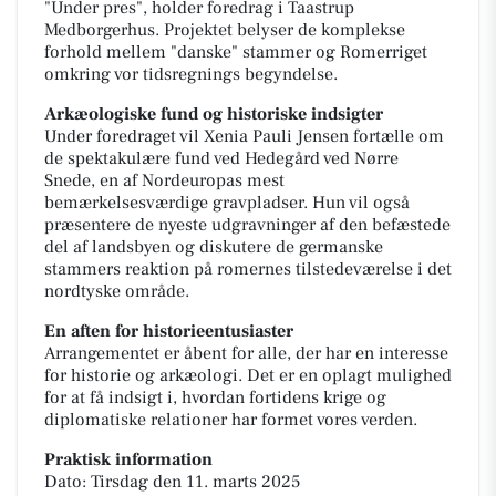
"Under pres", holder foredrag i Taastrup
Medborgerhus. Projektet belyser de komplekse
forhold mellem "danske" stammer og Romerriget
omkring vor tidsregnings begyndelse.
Arkæologiske fund og historiske indsigter
Under foredraget vil Xenia Pauli Jensen fortælle om
de spektakulære fund ved Hedegård ved Nørre
Snede, en af Nordeuropas mest
bemærkelsesværdige gravpladser. Hun vil også
præsentere de nyeste udgravninger af den befæstede
del af landsbyen og diskutere de germanske
stammers reaktion på romernes tilstedeværelse i det
nordtyske område.
En aften for historieentusiaster
Arrangementet er åbent for alle, der har en interesse
for historie og arkæologi. Det er en oplagt mulighed
for at få indsigt i, hvordan fortidens krige og
diplomatiske relationer har formet vores verden.
Praktisk information
Dato: Tirsdag den 11. marts 2025