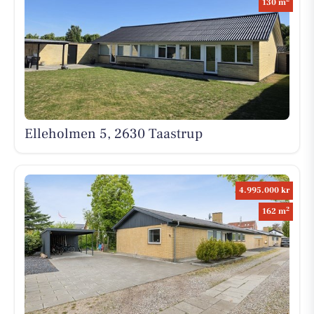
130 m
Elleholmen 5, 2630 Taastrup
4.995.000 kr
2
162 m