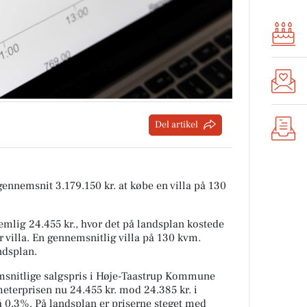
Del artikel
 gennemsnit 3.179.150 kr. at købe en villa på 130
mlig 24.455 kr., hvor det på landsplan kostede
r villa. En gennemsnitlig villa på 130 kvm.
ndsplan.
snitlige salgspris i Høje-Taastrup Kommune
meterprisen nu 24.455 kr. mod 24.385 kr. i
på 0,3%. På landsplan er priserne steget med