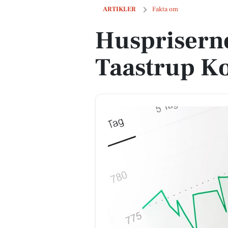
Huspriserne går op i Høje-Taastrup 
ARTIKLER
Fakta om
Huspriserne
Taastrup 