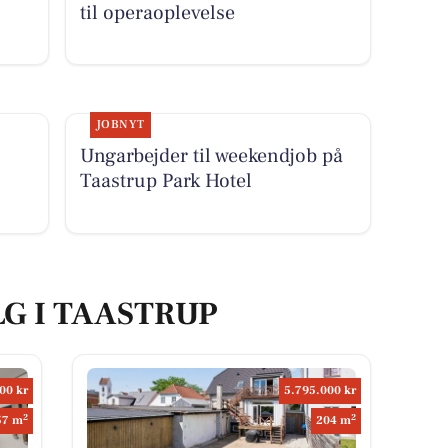
til operaoplevelse
JOBNYT
Ungarbejder til weekendjob på
Taastrup Park Hotel
LG I TAASTRUP
00 kr
5.795.000 kr
2
2
57 m
204 m