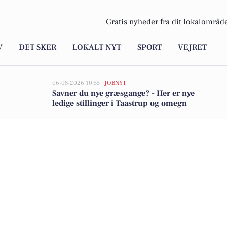
Gratis nyheder fra
dit
lokalområde
V
DET SKER
LOKALT NYT
SPORT
VEJRET
06-08-2026 10:55 |
JOBNYT
Savner du nye græsgange? - Her er nye
ledige stillinger i Taastrup og omegn