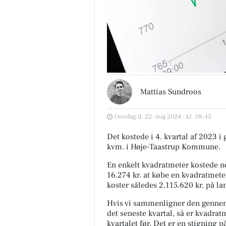
Mattias Sundroos
Onsdag d. 22. maj 2024 - kl. 08:45
Det kostede i 4. kvartal af 2023 i
kvm. i Høje-Taastrup Kommune.
En enkelt kvadratmeter kostede ne
16.274 kr. at købe en kvadratmete
koster således 2.115.620 kr. på la
Hvis vi sammenligner den gennem
det seneste kvartal, så er kvadrat
kvartalet før. Det er en stigning 