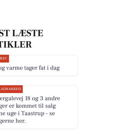
ST LÆSTE
TIKLER
JRET
og varme tager fat i dag
LIGMARKED
ergalevej 18 og 3 andre
ger er kommet til salg
e uge i Taastrup - se
gerne her.