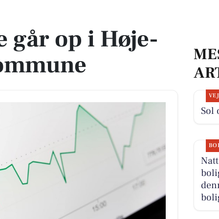
Kommune
 går op i Høje-
ME
Kommune
AR
VE
Sol 
BO
Natt
boli
denn
boli