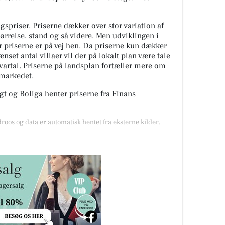
spriser. Priserne dækker over stor variation af
tørrelse, stand og så videre. Men udviklingen i
or priserne er på vej hen. Da priserne kun dækker
nset antal villaer vil der på lokalt plan være tale
kvartal. Priserne på landsplan fortæller mere om
gmarkedet.
t og Boliga henter priserne fra Finans
droos og data er automatisk hentet fra eksterne kilder,