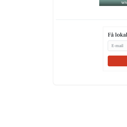
Få loka
Email