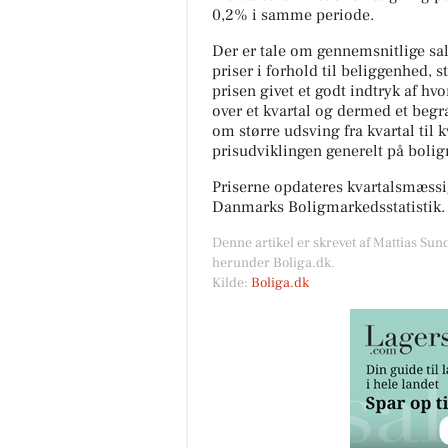
0,2% i samme periode.
Der er tale om gennemsnitlige salg
priser i forhold til beliggenhed, s
prisen givet et godt indtryk af hv
over et kvartal og dermed et begræ
om større udsving fra kvartal til 
prisudviklingen generelt på boli
Priserne opdateres kvartalsmæssig
Danmarks Boligmarkedsstatistik.
Denne artikel er skrevet af Mattias Sun
herunder Boliga.dk.
Kilde:
Boliga.dk