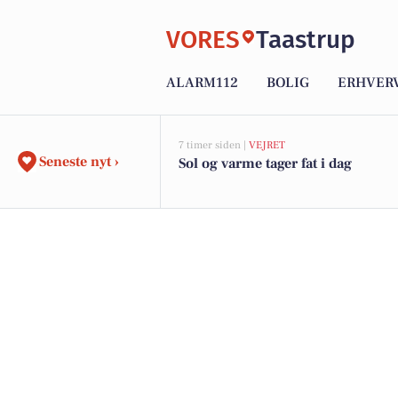
VORES
Taastrup
ALARM112
BOLIG
ERHVER
7 timer siden |
VEJRET
Seneste nyt ›
Sol og varme tager fat i dag