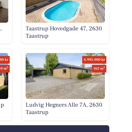
,
Taastrup Hovedgade 47, 2630
Taastrup
00 kr
4.995.000 kr
2
2
30 m
162 m
up
Ludvig Hegners Alle 7A, 2630
Taastrup