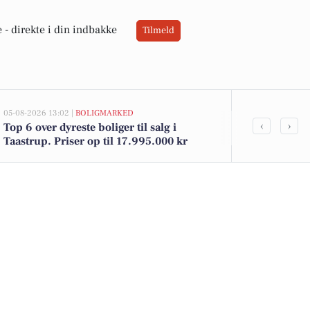
 -
direkte i din indbakke
Tilmeld
05-08-2026 13:02 |
BOLIGMARKED
05-08-2026 13:01
‹
›
Top 6 over dyreste boliger til salg i
Nattergalevej
Taastrup. Priser op til 17.995.000 kr
kommet til s
boligerne he