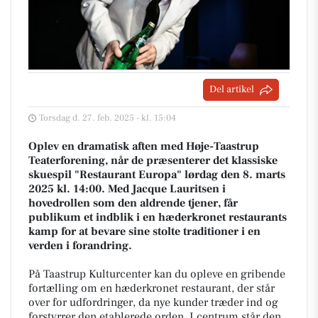
Del artikel
Torsdag d. 27. feb. 2025 - kl. 15:04
Oplev en dramatisk aften med Høje-Taastrup
Teaterforening, når de præsenterer det klassiske
skuespil "Restaurant Europa" lørdag den 8. marts
2025 kl. 14:00. Med Jacque Lauritsen i
hovedrollen som den aldrende tjener, får
publikum et indblik i en hæderkronet restaurants
kamp for at bevare sine stolte traditioner i en
verden i forandring.
På Taastrup Kulturcenter kan du opleve en gribende
fortælling om en hæderkronet restaurant, der står
over for udfordringer, da nye kunder træder ind og
forstyrrer den etablerede orden. I centrum står den