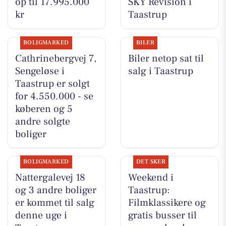
op til 17.995.000
SKY Revision i
kr
Taastrup
BOLIGMARKED
BILER
Cathrinebergvej 7,
Biler netop sat til
Sengeløse i
salg i Taastrup
Taastrup er solgt
for 4.550.000 - se
køberen og 5
andre solgte
boliger
BOLIGMARKED
DET SKER
Nattergalevej 18
Weekend i
og 3 andre boliger
Taastrup:
er kommet til salg
Filmklassikere og
denne uge i
gratis busser til