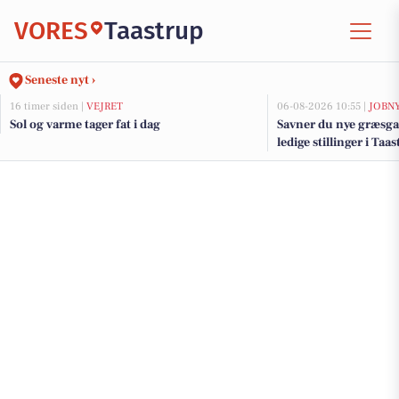
VORES
Taastrup
Seneste nyt ›
16 timer siden |
VEJRET
06-08-2026 10:55 |
JOBN
Sol og varme tager fat i dag
Savner du nye græsga
ledige stillinger i Ta