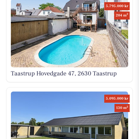
5.795.000 kr
2
204 m
Taastrup Hovedgade 47, 2630 Taastrup
5.095.000 kr
2
130 m