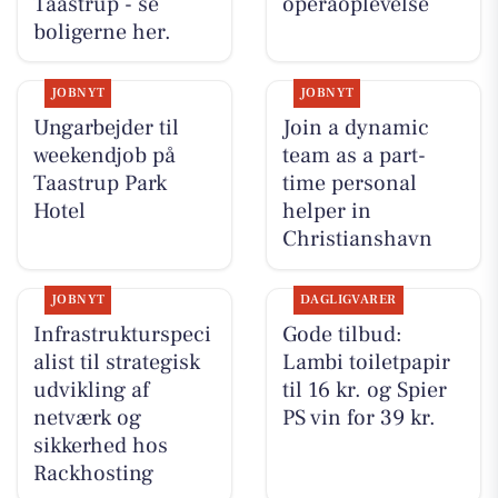
Taastrup - se
operaoplevelse
boligerne her.
JOBNYT
JOBNYT
Ungarbejder til
Join a dynamic
weekendjob på
team as a part-
Taastrup Park
time personal
Hotel
helper in
Christianshavn
JOBNYT
DAGLIGVARER
Infrastrukturspeci
Gode tilbud:
alist til strategisk
Lambi toiletpapir
udvikling af
til 16 kr. og Spier
netværk og
PS vin for 39 kr.
sikkerhed hos
Rackhosting