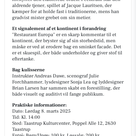
aldrende tjener, spillet af Jacque Lauritsen, der
kæmper for at holde fast i traditionerne, mens han
gradvist mister grebet om sin metier.
Et signalement af et kontinent i forandring
"Restaurant Europa" er en skarp kommentar til et
kontinent, der bryster sig af sin storhedstid, men
måske er ved at erodere bag en sminket facade. Det
er et skuespil, der både underholder og giver stof til
eftertanke.
Bag kulisserne
Instruktør Andreas Dawe, scenograf Julie
Forchhammer, lysdesigner Sonja Lea og lyddesigner
Brian Larsen har sammen skabt en forestilling, der
både visuelt og auditivt vil fange publikum.
Praktiske informationer:
Dato: Lørdag 8. marts 2025
Tid: Kl. 14:00
Sted: Taastrup Kulturcenter, Poppel Alle 12, 2630
Taastrup
Entré: Børn/Unge: 100 kr, Løssalg: 200 kr