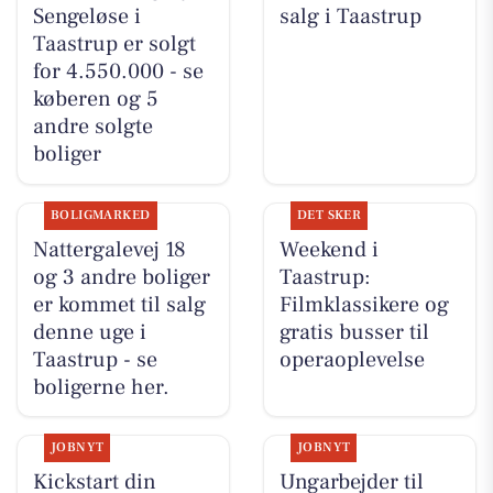
Sengeløse i
salg i Taastrup
Taastrup er solgt
for 4.550.000 - se
køberen og 5
andre solgte
boliger
BOLIGMARKED
DET SKER
Nattergalevej 18
Weekend i
og 3 andre boliger
Taastrup:
er kommet til salg
Filmklassikere og
denne uge i
gratis busser til
Taastrup - se
operaoplevelse
boligerne her.
JOBNYT
JOBNYT
Kickstart din
Ungarbejder til