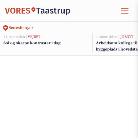
VORES
Taastrup
Seneste nyt ›
4 timer siden |
VEJRET
4 timer siden |
JOBNYT
Sol og skarpe kontraster i dag
Arbejdsom kollega til
byggeplads i hovedst