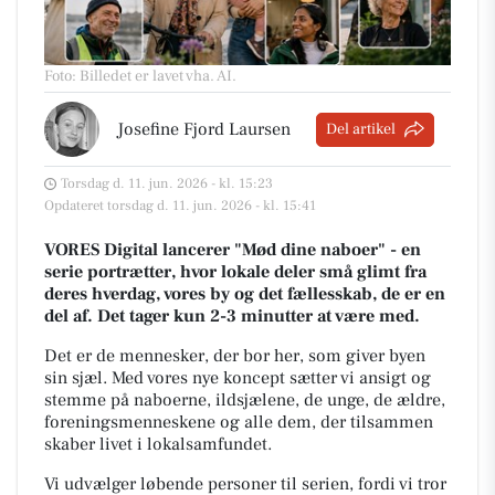
Foto: Billedet er lavet vha. AI
.
Josefine Fjord Laursen
Del artikel
Torsdag d. 11. jun. 2026 - kl. 15:23
Opdateret torsdag d. 11. jun. 2026 - kl. 15:41
VORES Digital lancerer "Mød dine naboer" - en
serie portrætter, hvor lokale deler små glimt fra
deres hverdag, vores by og det fællesskab, de er en
del af. Det tager kun 2-3 minutter at være med.
Det er de mennesker, der bor her, som giver byen
sin sjæl.
Med vores nye koncept sætter vi ansigt og
stemme på naboerne, ildsjælene, de unge, de ældre,
foreningsmenneskene og alle dem, der tilsammen
skaber livet i lokalsamfundet.
Vi udvælger løbende personer til serien, fordi vi tror