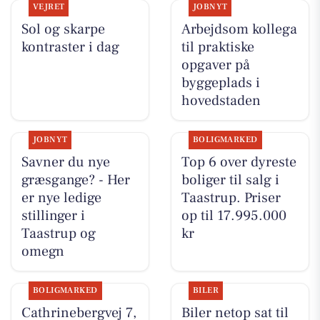
VEJRET
JOBNYT
Sol og skarpe
Arbejdsom kollega
kontraster i dag
til praktiske
opgaver på
byggeplads i
hovedstaden
JOBNYT
BOLIGMARKED
Savner du nye
Top 6 over dyreste
græsgange? - Her
boliger til salg i
er nye ledige
Taastrup. Priser
stillinger i
op til 17.995.000
Taastrup og
kr
omegn
BOLIGMARKED
BILER
Cathrinebergvej 7,
Biler netop sat til