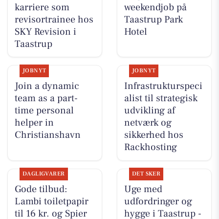
karriere som
weekendjob på
revisortrainee hos
Taastrup Park
SKY Revision i
Hotel
Taastrup
JOBNYT
JOBNYT
Join a dynamic
Infrastrukturspeci
team as a part-
alist til strategisk
time personal
udvikling af
helper in
netværk og
Christianshavn
sikkerhed hos
Rackhosting
DAGLIGVARER
DET SKER
Gode tilbud:
Uge med
Lambi toiletpapir
udfordringer og
til 16 kr. og Spier
hygge i Taastrup -