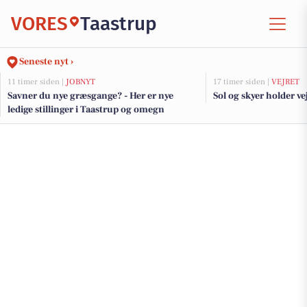
VORES
Taastrup
Seneste nyt ›
11 timer siden |
JOBNYT
17 timer siden |
VEJRET
Savner du nye græsgange? - Her er nye
Sol og skyer holder ve
ledige stillinger i Taastrup og omegn