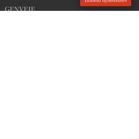
Tilmeld nyhedsbrev
GENVEJE
Seneste nyt fra Taastrup
Vores lokale erhverv
Kalenderen for Taastrup
Fakta om Taastrup
Erhvervsartikler
Høje-Taastrup Kommune
Få en gratis salgsvurdering
Sponsoreret indhold
Vores Digital © 2026
Kontakt VORES Digital
CVR: 41179082