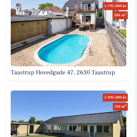
5.795.000 kr
2
204 m
Taastrup Hovedgade 47, 2630 Taastrup
5.095.000 kr
2
130 m