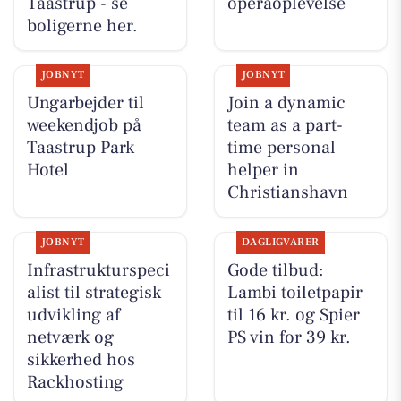
Taastrup - se
operaoplevelse
boligerne her.
JOBNYT
JOBNYT
Ungarbejder til
Join a dynamic
weekendjob på
team as a part-
Taastrup Park
time personal
Hotel
helper in
Christianshavn
JOBNYT
DAGLIGVARER
Infrastrukturspeci
Gode tilbud:
alist til strategisk
Lambi toiletpapir
udvikling af
til 16 kr. og Spier
netværk og
PS vin for 39 kr.
sikkerhed hos
Rackhosting