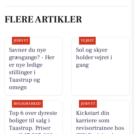
FLERE ARTIKLER
JOBNYT
VEJRET
Savner du nye
Sol og skyer
græsgange? - Her
holder vejret i
er nye ledige
gang
stillinger i
Taastrup og
omegn
BOLIGMARKED
JOBNYT
Top 6 over dyreste
Kickstart din
boliger til salg i
karriere som
Taastrup. Priser
revisortrainee hos