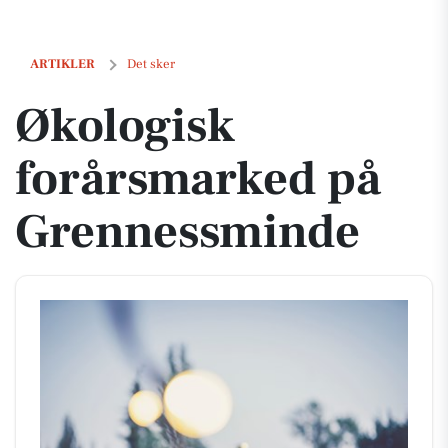
Økologisk forårsmarked på Grennessminde
ARTIKLER
Det sker
Økologisk
forårsmarked på
Grennessminde