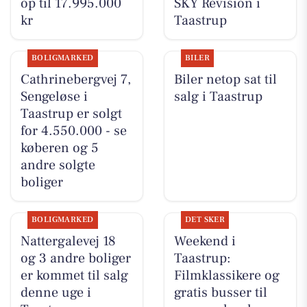
op til 17.995.000
SKY Revision i
kr
Taastrup
BOLIGMARKED
BILER
Cathrinebergvej 7,
Biler netop sat til
Sengeløse i
salg i Taastrup
Taastrup er solgt
for 4.550.000 - se
køberen og 5
andre solgte
boliger
BOLIGMARKED
DET SKER
Nattergalevej 18
Weekend i
og 3 andre boliger
Taastrup:
er kommet til salg
Filmklassikere og
denne uge i
gratis busser til