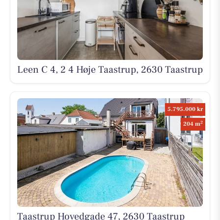
Leen C 4, 2 4 Høje Taastrup, 2630 Taastrup
5.795.000 kr
2
204 m
Taastrup Hovedgade 47, 2630 Taastrup