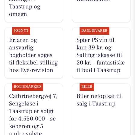
Taastrup og
omegn
JOBNYT
DAGLIGVARER
Erfaren og
Spier PS vin til
ansvarlig
kun 39 kr. og
bogholder søges
Salling iskasse til
til fleksibel stilling
20 kr. - fantastiske
hos Eye-revision
tilbud i Taastrup
BOLIGMARKED
BILER
Cathrinebergvej 7,
Biler netop sat til
Sengeløse i
salg i Taastrup
Taastrup er solgt
for 4.550.000 - se
køberen og 5
andre solgte