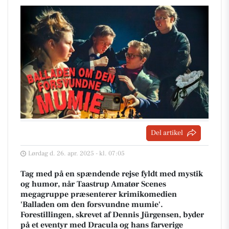
Del artikel
Lørdag d. 26. apr. 2025 - kl. 07:05
Tag med på en spændende rejse fyldt med mystik
og humor, når Taastrup Amatør Scenes
megagruppe præsenterer krimikomedien
'Balladen om den forsvundne mumie'.
Forestillingen, skrevet af Dennis Jürgensen, byder
på et eventyr med Dracula og hans farverige