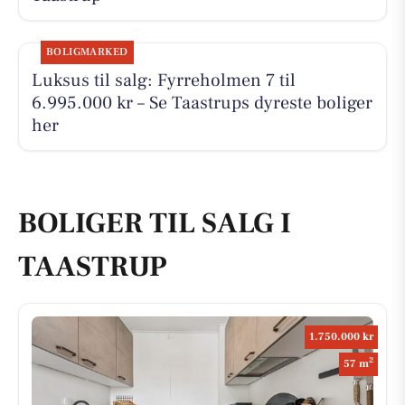
BOLIGMARKED
Luksus til salg: Fyrreholmen 7 til
6.995.000 kr – Se Taastrups dyreste boliger
her
BOLIGER TIL SALG I
TAASTRUP
1.750.000 kr
2
57 m