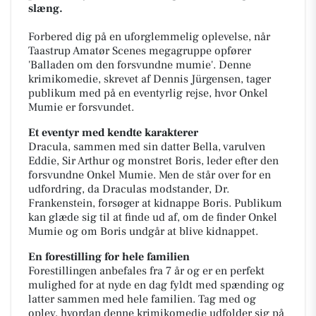
slæng.
Forbered dig på en uforglemmelig oplevelse, når
Taastrup Amatør Scenes megagruppe opfører
'Balladen om den forsvundne mumie'. Denne
krimikomedie, skrevet af Dennis Jürgensen, tager
publikum med på en eventyrlig rejse, hvor Onkel
Mumie er forsvundet.
Et eventyr med kendte karakterer
Dracula, sammen med sin datter Bella, varulven
Eddie, Sir Arthur og monstret Boris, leder efter den
forsvundne Onkel Mumie. Men de står over for en
udfordring, da Draculas modstander, Dr.
Frankenstein, forsøger at kidnappe Boris. Publikum
kan glæde sig til at finde ud af, om de finder Onkel
Mumie og om Boris undgår at blive kidnappet.
En forestilling for hele familien
Forestillingen anbefales fra 7 år og er en perfekt
mulighed for at nyde en dag fyldt med spænding og
latter sammen med hele familien. Tag med og
oplev, hvordan denne krimikomedie udfolder sig på