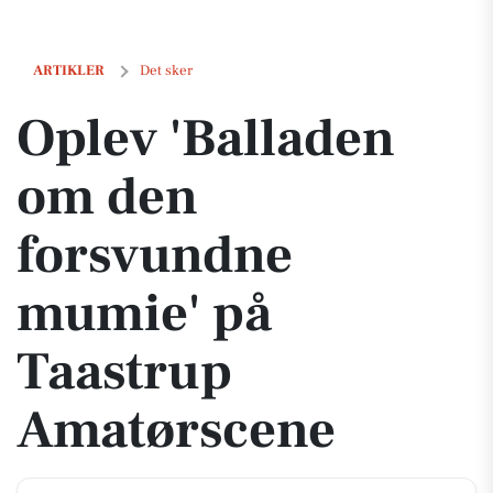
Oplev 'Balladen om den forsvundne mumie' på Taastrup Amatørscen
ARTIKLER
Det sker
Oplev 'Balladen
om den
forsvundne
mumie' på
Taastrup
Amatørscene