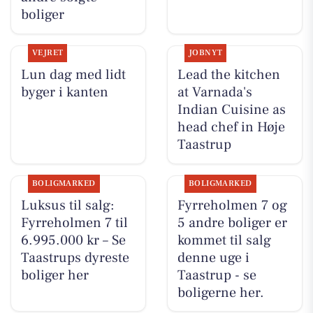
boliger
VEJRET
JOBNYT
Lun dag med lidt
Lead the kitchen
byger i kanten
at Varnada's
Indian Cuisine as
head chef in Høje
Taastrup
BOLIGMARKED
BOLIGMARKED
Luksus til salg:
Fyrreholmen 7 og
Fyrreholmen 7 til
5 andre boliger er
6.995.000 kr – Se
kommet til salg
Taastrups dyreste
denne uge i
boliger her
Taastrup - se
boligerne her.