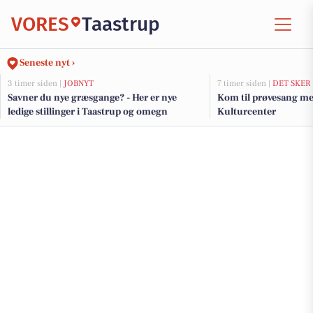
VORES
Taastrup
Seneste nyt ›
3 timer siden |
JOBNYT
7 timer siden |
DET SKER
Savner du nye græsgange? - Her er nye
Kom til prøvesang me
ledige stillinger i Taastrup og omegn
Kulturcenter