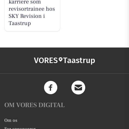
karriere som
revisortrainee hos
SKY Revision i
Taastrup
VORES
Taastrup
OM VORES DIGITAL
Om os
For annoncører