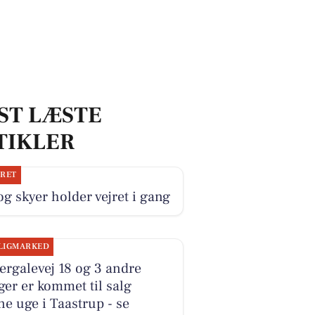
ST LÆSTE
TIKLER
JRET
og skyer holder vejret i gang
LIGMARKED
ergalevej 18 og 3 andre
ger er kommet til salg
e uge i Taastrup - se