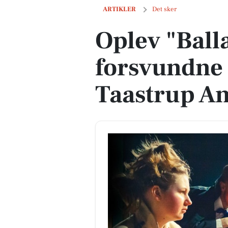
Oplev "Balladen om den forsvundne m
ARTIKLER
Det sker
Oplev "Bal
forsvundne
Taastrup A