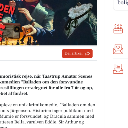
boli
Del artikel
oristisk rejse, når Taastrup Amatør Scenes
komedien "Balladen om den forsvundne
tillingen er velegnet for alle fra 7 år og op,
øbet af foråret.
opleve en unik krimikomedie, "Balladen om den
ennis Jürgensen. Historien tager publikum med
el Mumie er forsvundet, og Dracula sammen med
atteren Bella, varulven Eddie, Sir Arthur og
 ham.