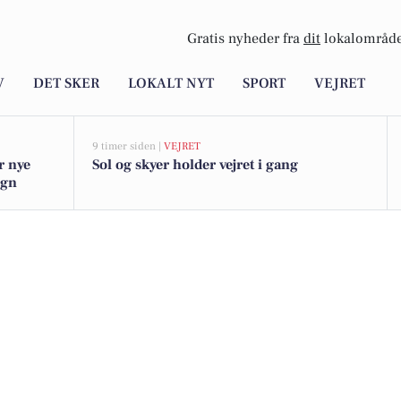
Gratis nyheder fra
dit
lokalområde
V
DET SKER
LOKALT NYT
SPORT
VEJRET
9 timer siden |
VEJRET
r nye
Sol og skyer holder vejret i gang
egn