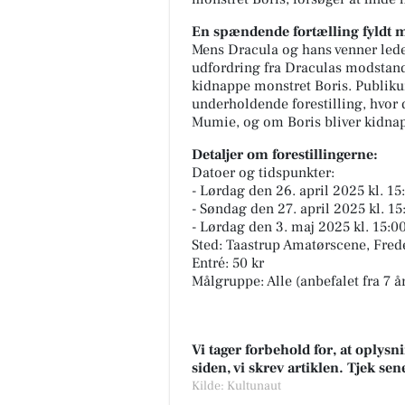
En spændende fortælling fyldt 
Mens Dracula og hans venner leder
udfordring fra Draculas modstander
kidnappe monstret Boris. Publik
underholdende forestilling, hvor 
Mumie, og om Boris bliver kidnap
Detaljer om forestillingerne:
Datoer og tidspunkter:
- Lørdag den 26. april 2025 kl. 15
- Søndag den 27. april 2025 kl. 15
- Lørdag den 3. maj 2025 kl. 15:0
Sted: Taastrup Amatørscene, Fred
Entré: 50 kr
Målgruppe: Alle (anbefalet fra 7 å
Vi tager forbehold for, at oply
siden, vi skrev artiklen. Tjek se
Kilde: Kultunaut