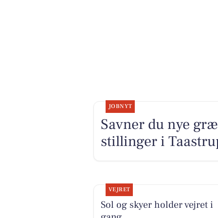
JOBNYT
Savner du nye græ
stillinger i Taast
VEJRET
Sol og skyer holder vejret i
gang