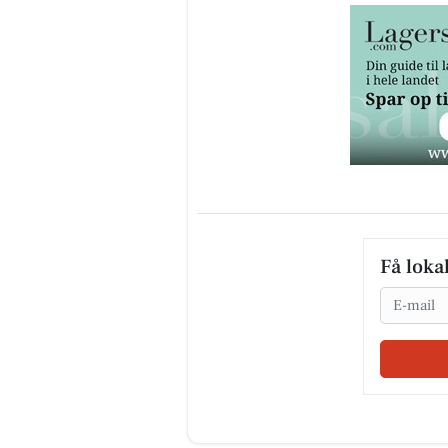
Få loka
Email