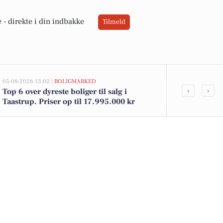
 -
direkte i din indbakke
Tilmeld
05-08-2026 13:02 |
BOLIGMARKED
05-08-2026 13:01
‹
›
Top 6 over dyreste boliger til salg i
Nattergalevej
Taastrup. Priser op til 17.995.000 kr
kommet til s
boligerne he