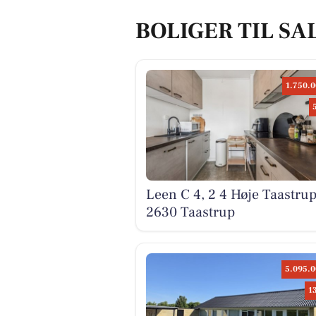
BOLIGER TIL SA
1.750.0
Leen C 4, 2 4 Høje Taastrup
2630 Taastrup
5.095.0
1