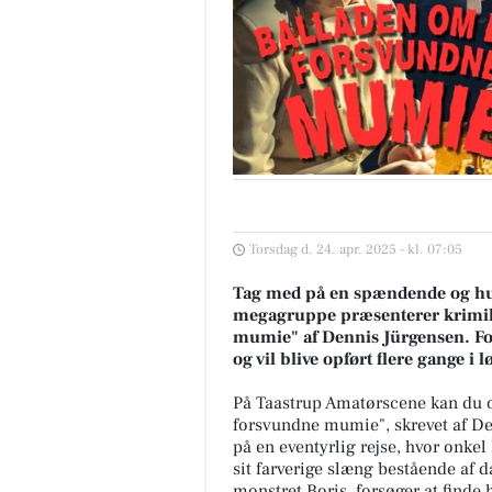
Torsdag d. 24. apr. 2025 - kl. 07:05
Tag med på en spændende og hum
megagruppe præsenterer krimi
mumie" af Dennis Jürgensen. Fores
og vil blive opført flere gange i l
På Taastrup Amatørscene kan du 
forsvundne mumie", skrevet af D
på en eventyrlig rejse, hvor onk
sit farverige slæng bestående af d
monstret Boris, forsøger at finde