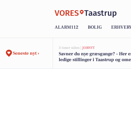
VORES
Taastrup
ALARM112
BOLIG
ERHVER
3 timer siden |
JOBNYT
Seneste nyt ›
Savner du nye græsgange? - Her e
ledige stillinger i Taastrup og om