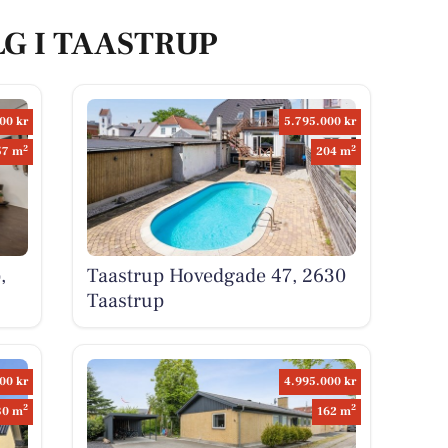
LG I TAASTRUP
00 kr
5.795.000 kr
2
2
57 m
204 m
,
Taastrup Hovedgade 47, 2630
Taastrup
00 kr
4.995.000 kr
2
2
30 m
162 m