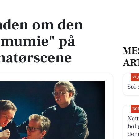
umie" på Taastrup Amatørscene
laden om den
 mumie" på
ME
matørscene
AR
VE
Sol 
BO
Natt
boli
denn