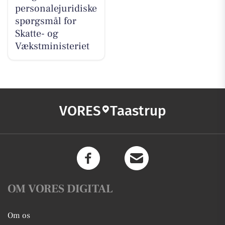
personalejuridiske
spørgsmål for
Skatte- og
Vækstministeriet
VORES
Taastrup
OM VORES DIGITAL
Om os