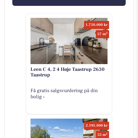
1.750.000 kr
2
57 m
Leen C 4, 2 4 Høje Taastrup 2630
Taastrup
Få gratis salgsvurdering på din
bolig ›
2.195.000 kr
2
55 m