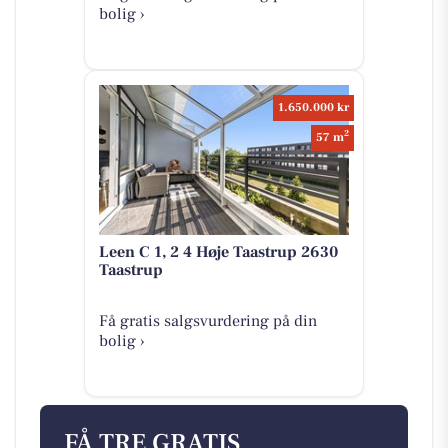
bolig ›
1.650.000 kr
2
57 m
Leen C 1, 2 4 Høje Taastrup 2630
Taastrup
Få gratis salgsvurdering på din
bolig ›
FÅ TRE GRATIS