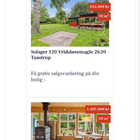
835.000 kr
2
50 m
Solager 120 Vridsløsemagle 2630
Taastrup
Få gratis salgsvurdering på din
bolig ›
1.495.000 kr
2
50 m