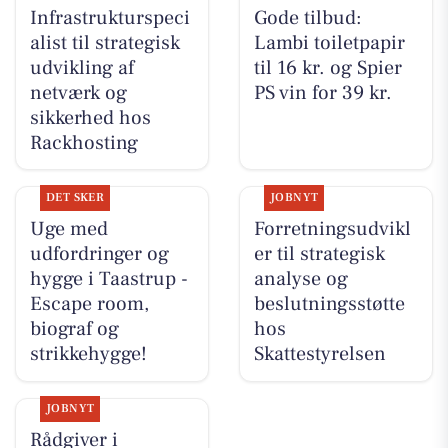
Infrastrukturspeci
Gode tilbud:
alist til strategisk
Lambi toiletpapir
udvikling af
til 16 kr. og Spier
netværk og
PS vin for 39 kr.
sikkerhed hos
Rackhosting
DET SKER
JOBNYT
Uge med
Forretningsudvikl
udfordringer og
er til strategisk
hygge i Taastrup -
analyse og
Escape room,
beslutningsstøtte
biograf og
hos
strikkehygge!
Skattestyrelsen
JOBNYT
Rådgiver i