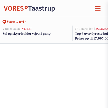
VORES
Taastrup
Seneste nyt ›
2 timer siden |
VEJRET
17 timer siden |
BOLIGM
Sol og skyer holder vejret i gang
Top 6 over dyreste boli
Priser op til 17.995.0