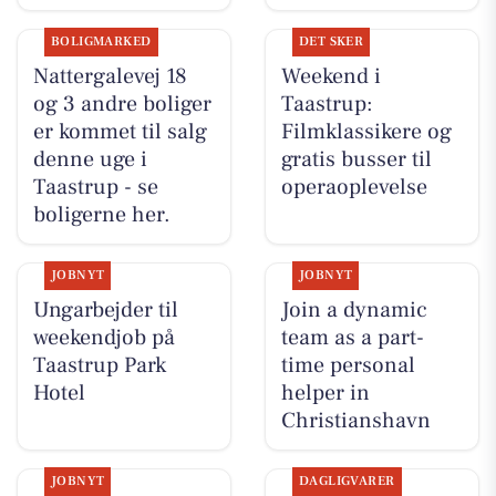
BOLIGMARKED
DET SKER
Nattergalevej 18
Weekend i
og 3 andre boliger
Taastrup:
er kommet til salg
Filmklassikere og
denne uge i
gratis busser til
Taastrup - se
operaoplevelse
boligerne her.
JOBNYT
JOBNYT
Ungarbejder til
Join a dynamic
weekendjob på
team as a part-
Taastrup Park
time personal
Hotel
helper in
Christianshavn
JOBNYT
DAGLIGVARER