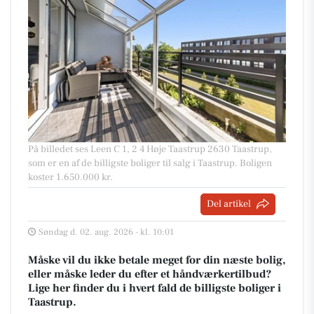
På billedet ses Leen C 1, 2 4 Høje Taastrup 2630 Taastrup,
som er en af de billigste boliger til salg i Taastrup. Boligen
koster 1.650.000 kr.
Del artikel
Søndag d. 02. aug. 2026 - kl. 10:01
Måske vil du ikke betale meget for din næste bolig,
eller måske leder du efter et håndværkertilbud?
Lige her finder du i hvert fald de billigste boliger i
Taastrup.