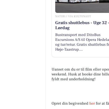
NATUR // VIA KULTUNAUT
Gratis shuttlebus - Uge 32 
Lørdag
Bustransport med DitoBus
Excursions A/S til Opera Hedel
og tur/retur. Gratis shuttlebus f
Høje-Taastrup....
Uanset om du er til film eller ope
weekend. Husk at booke dine bille
fyldt med underholdning!
Opret din begivenhed
her
for at f