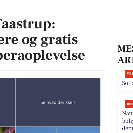
gratis busser til operaoplevelse
aastrup:
ere og gratis
ME
operaoplevelse
AR
VE
Sol 
BO
Natt
boli
denn