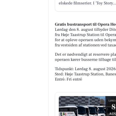
elskede filmserier. I 'Toy Story...
Gratis bustransport til Opera H
Lørdag den 8. august tilbyder Dit
fra Høje Taastrup Station til Ope
for at opleve operaen uden bekymr
fra vestsiden af stationen ved taxa
Det er nødvendigt at reservere plad
operaen kører busserne tilbage ti
Tidspunkt: Lørdag 8. august 2026,
Sted: Høje Taastrup Station, Bane
Entré: Fri entré
LØRD
8
AUG