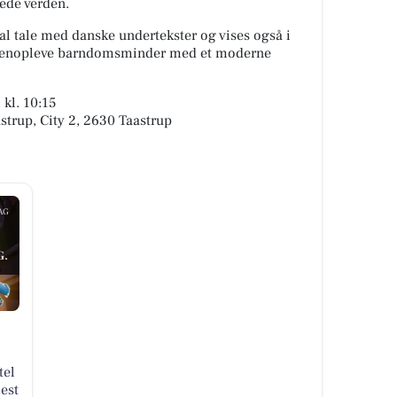
ede verden.
nal tale med danske undertekster og vises også i
t genopleve barndomsminder med et moderne
 kl. 10:15
strup, City 2, 2630 Taastrup
AG
G.
tel
est