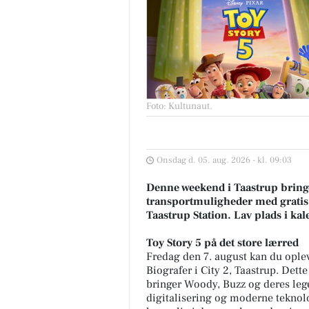
Foto: Kultunaut
.
Onsdag d. 05. aug. 2026 - kl. 09:03
Denne weekend i Taastrup bringe
transportmuligheder med gratis 
Taastrup Station. Lav plads i k
Toy Story 5 på det store lærred
Fredag den 7. august kan du oplev
Biografer i City 2, Taastrup. Dette
bringer Woody, Buzz og deres le
digitalisering og moderne teknolo