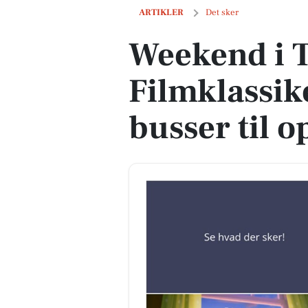
Weekend i Taastrup: Filmklassikere og 
ARTIKLER
Det sker
Weekend i T
Filmklassik
busser til 