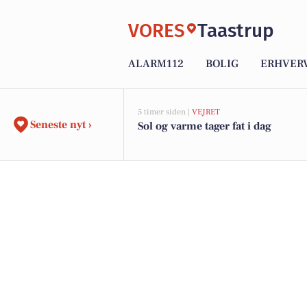
VORES
Taastrup
ALARM112
BOLIG
ERHVER
5 timer siden |
VEJRET
Seneste nyt ›
Sol og varme tager fat i dag