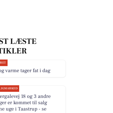
ST LÆSTE
TIKLER
JRET
og varme tager fat i dag
LIGMARKED
ergalevej 18 og 3 andre
ger er kommet til salg
e uge i Taastrup - se