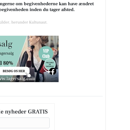
sningerne om begivenhederne kan have ændret
k begivenheden inden du tager afsted.
 kilder, herunder Kultunaut.
le nyheder GRATIS