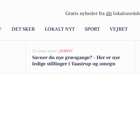
Gratis nyheder fra
dit
lokalområde
V
DET SKER
LOKALT NYT
SPORT
VEJRET
23 timer siden |
JOBNYT
Savner du nye græsgange? - Her er nye
ledige stillinger i Taastrup og omegn