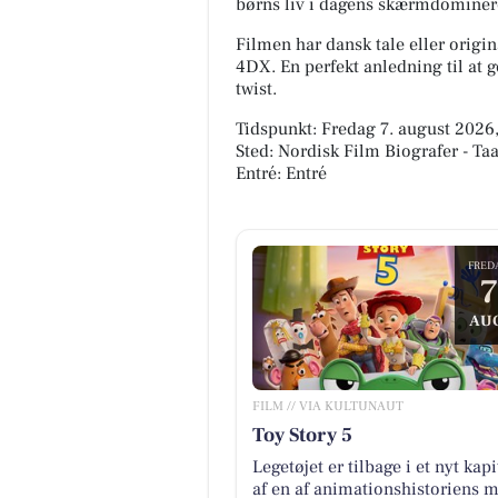
børns liv i dagens skærmdominer
Filmen har dansk tale eller origi
4DX. En perfekt anledning til a
twist.
Tidspunkt: Fredag 7. august 2026,
Sted: Nordisk Film Biografer - Taa
Entré: Entré
FRED
7
AU
FILM // VIA KULTUNAUT
Toy Story 5
Legetøjet er tilbage i et nyt kapi
af en af animationshistoriens m