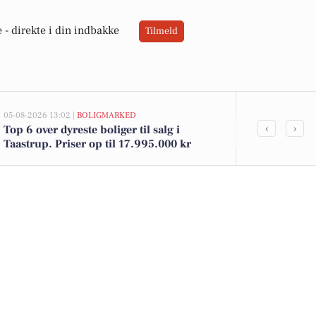
 -
direkte i din indbakke
Tilmeld
05-08-2026 13:02 |
BOLIGMARKED
05-08-2026 13:01
‹
›
Top 6 over dyreste boliger til salg i
Nattergalevej
Taastrup. Priser op til 17.995.000 kr
kommet til s
boligerne he