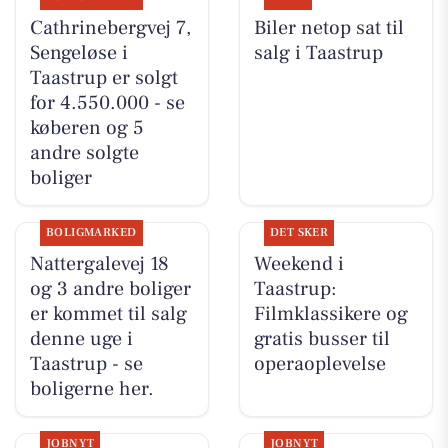
Cathrinebergvej 7,
Biler netop sat til
Sengeløse i
salg i Taastrup
Taastrup er solgt
for 4.550.000 - se
køberen og 5
andre solgte
boliger
BOLIGMARKED
DET SKER
Nattergalevej 18
Weekend i
og 3 andre boliger
Taastrup:
er kommet til salg
Filmklassikere og
denne uge i
gratis busser til
Taastrup - se
operaoplevelse
boligerne her.
JOBNYT
JOBNYT