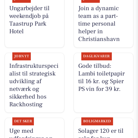
Ungarbejder til
Join a dynamic
weekendjob på
team as a part-
Taastrup Park
time personal
Hotel
helper in
Christianshavn
JOBNYT
DAGLIGVARER
Infrastrukturspeci
Gode tilbud:
alist til strategisk
Lambi toiletpapir
udvikling af
til 16 kr. og Spier
netværk og
PS vin for 39 kr.
sikkerhed hos
Rackhosting
DET SKER
BOLIGMARKED
Uge med
Solager 120 er til