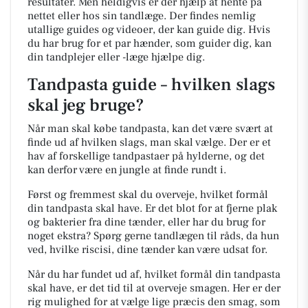
resultater. Men heldigvis er der hjælp at hente på
nettet eller hos sin tandlæge. Der findes nemlig
utallige guides og videoer, der kan guide dig. Hvis
du har brug for et par hænder, som guider dig, kan
din tandplejer eller -læge hjælpe dig.
Tandpasta guide – hvilken slags
skal jeg bruge?
Når man skal købe tandpasta, kan det være svært at
finde ud af hvilken slags, man skal vælge. Der er et
hav af forskellige tandpastaer på hylderne, og det
kan derfor være en jungle at finde rundt i.
Først og fremmest skal du overveje, hvilket formål
din tandpasta skal have. Er det blot for at fjerne plak
og bakterier fra dine tænder, eller har du brug for
noget ekstra? Spørg gerne tandlægen til råds, da hun
ved, hvilke riscisi, dine tænder kan være udsat for.
Når du har fundet ud af, hvilket formål din tandpasta
skal have, er det tid til at overveje smagen. Her er der
rig mulighed for at vælge lige præcis den smag, som