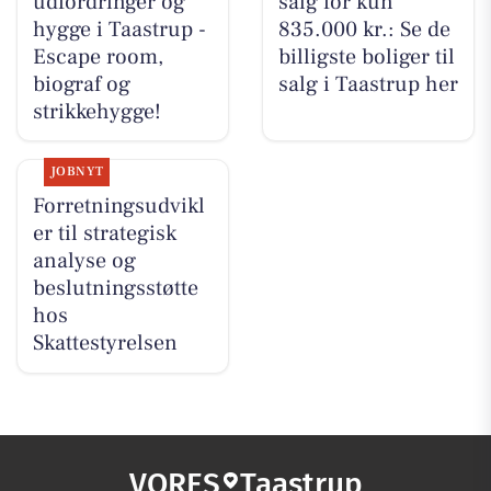
udfordringer og
salg for kun
hygge i Taastrup -
835.000 kr.: Se de
Escape room,
billigste boliger til
biograf og
salg i Taastrup her
strikkehygge!
JOBNYT
Forretningsudvikl
er til strategisk
analyse og
beslutningsstøtte
hos
Skattestyrelsen
VORES
Taastrup