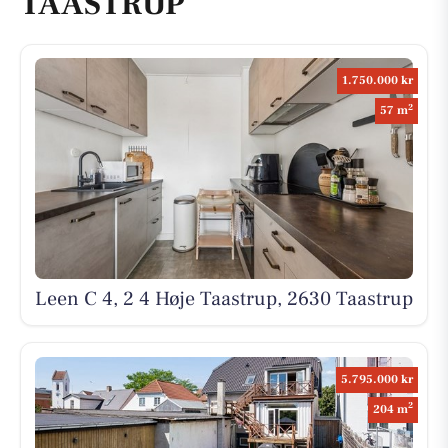
TAASTRUP
1.750.000 kr
2
57 m
Leen C 4, 2 4 Høje Taastrup, 2630 Taastrup
5.795.000 kr
2
204 m