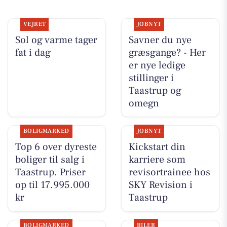
VEJRET
JOBNYT
Sol og varme tager
Savner du nye
fat i dag
græsgange? - Her
er nye ledige
stillinger i
Taastrup og
omegn
BOLIGMARKED
JOBNYT
Top 6 over dyreste
Kickstart din
boliger til salg i
karriere som
Taastrup. Priser
revisortrainee hos
op til 17.995.000
SKY Revision i
kr
Taastrup
BOLIGMARKED
BILER