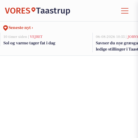
VORES
Taastrup
Seneste nyt ›
10 timer siden |
VEJRET
06-08-2026 10:55 |
JOBN
Sol og varme tager fat i dag
Savner du nye græsga
ledige stillinger i Ta