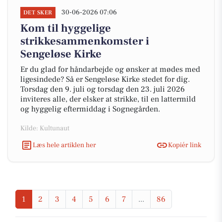
30-06-2026 07:06
DET SKER
Kom til hyggelige
strikkesammenkomster i
Sengeløse Kirke
Er du glad for håndarbejde og ønsker at mødes med
ligesindede? Så er Sengeløse Kirke stedet for dig.
Torsdag den 9. juli og torsdag den 23. juli 2026
inviteres alle, der elsker at strikke, til en lattermild
og hyggelig eftermiddag i Sognegården.
Kilde: Kultunaut
Læs hele artiklen her
Kopiér link
1
2
3
4
5
6
7
...
86