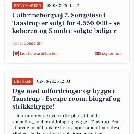
02-08-2026 15:12
BOLIGMARKED
Cathrinebergvej 7, Sengeløse i
Taastrup er solgt for 4.550.000 - se
køberen og 5 andre solgte boliger
Kilde:
Boliga.dk
Læs hele artiklen her
Kopiér link
02-08-2026 12:03
DET SKER
Uge med udfordringer og hygge i
Taastrup - Escape room, biograf og
strikkehygge!
I den kommende uge er der plads til både
spænding, underholdning og hygge i Taastrup. Fra
at bryde ud af bunkere i et escape room til at opleve
Michael Jacksons liv på det store lærred og