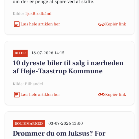
om der er penge at spare ved at skifte.
Kilde:
TjekBredbånd
Læs hele artiklen her
Kopiér link
18-07-2026 14:15
BILER
10 dyreste biler til salg i nærheden
af Høje-Taastrup Kommune
Kilde: Bilhandel
Læs hele artiklen her
Kopiér link
03-07-2026 13:00
BOLIGMARKED
Drømmer du om luksus? For