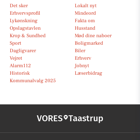
Det sker
Lokalt nyt
Erhvervsprofil
Mindeord
Lykønskning
Fakta om
Opslagstavlen
Husstand
Krop & Sundhed
Mød dine naboer
Sport
Boligmarked
Dagligvarer
Biler
Vejret
Erhverv
Alarm112
Jobnyt
Historisk
Læserbidrag
Kommunalvalg 2025
VORES
Taastrup