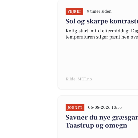
9 timer siden
VEJRET
Sol og skarpe kontrast
Kølig start, mild eftermiddag. Dag
temperaturen stiger pænt hen over
Kilde: MET.no
06-08-2026 10:55
JOBNYT
Savner du nye græsgange
Taastrup og omegn