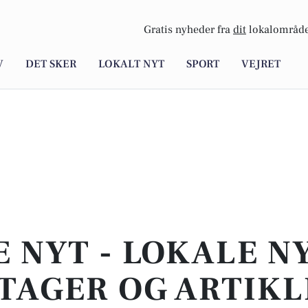
Gratis nyheder fra
dit
lokalområde
V
DET SKER
LOKALT NYT
SPORT
VEJRET
E NYT - LOKALE N
TAGER OG ARTIKL