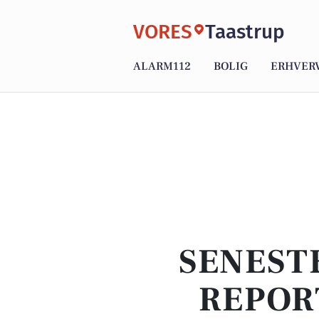
VORES
Taastrup
ALARM112
BOLIG
ERHVER
SENEST
REPOR