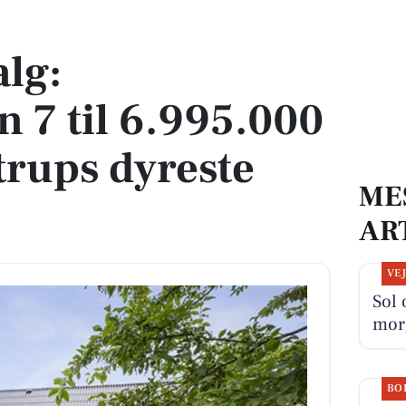
5.000 kr – Se Taastrups dyreste boliger her
alg:
 7 til 6.995.000
trups dyreste
ME
AR
VE
Sol 
mor
BO