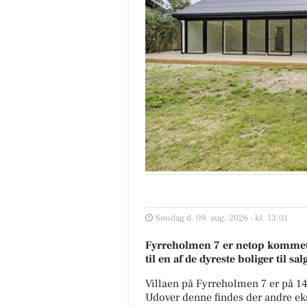
Søndag d. 09. aug. 2026 - kl. 13:01
Fyrreholmen 7 er netop kommet ti
til en af de dyreste boliger til sal
Villaen på Fyrreholmen 7 er på 
Udover denne findes der andre ekskl