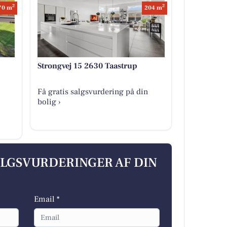
2
2
70 m
204 m
Strongvej 15 2630 Taastrup
Få gratis salgsvurdering på din
bolig ›
ALGSVURDERINGER AF DIN
Email *