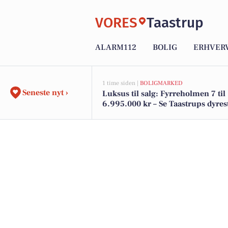
VORES
Taastrup
ALARM112
BOLIG
ERHVER
1 time siden |
BOLIGMARKED
Seneste nyt ›
Luksus til salg: Fyrreholmen 7 til
6.995.000 kr – Se Taastrups dyres
boliger her