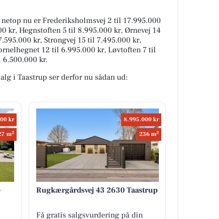
g netop nu er Frederiksholmsvej 2 til 17.995.000
0 kr, Hegnstoften 5 til 8.995.000 kr, Ørnevej 14
 7.595.000 kr, Strongvej 15 til 7.495.000 kr,
rnelhegnet 12 til 6.995.000 kr, Løvtoften 7 til
 6.500.000 kr.
salg i Taastrup ser derfor nu sådan ud:
00 kr
8.995.000 kr
2
2
27 m
236 m
e
Rugkærgårdsvej 43 2630 Taastrup
Få gratis salgsvurdering på din