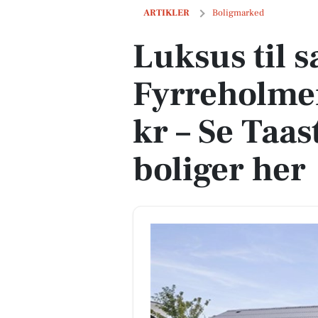
Luksus til salg: Fyrreholmen 7 til 6.99
ARTIKLER
Boligmarked
Luksus til s
Fyrreholmen
kr – Se Taas
boliger her