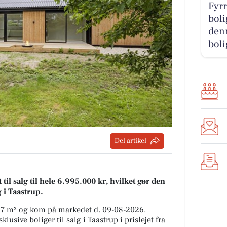
Fyr
boli
denn
boli
Del artikel
l salg til hele 6.995.000 kr, hvilket gør den
g i Taastrup.
147 m² og kom på markedet d. 09-08-2026.
usive boliger til salg i Taastrup i prislejet fra