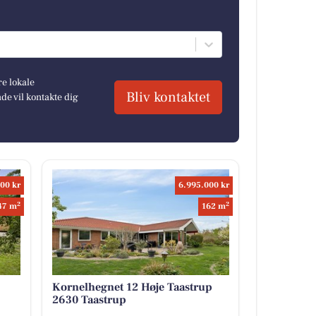
re lokale
Bliv kontaktet
e vil kontakte dig
00 kr
6.995.000 kr
2
2
47 m
162 m
Kornelhegnet 12 Høje Taastrup
2630 Taastrup