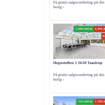
Få gratis salgsvurdering på din
bolig ›
-1.000.000 kr
8.995.0
4
Hegnstoften 5 2630 Taastrup
Få gratis salgsvurdering på din
bolig ›
-155.000 kr
7.595.0