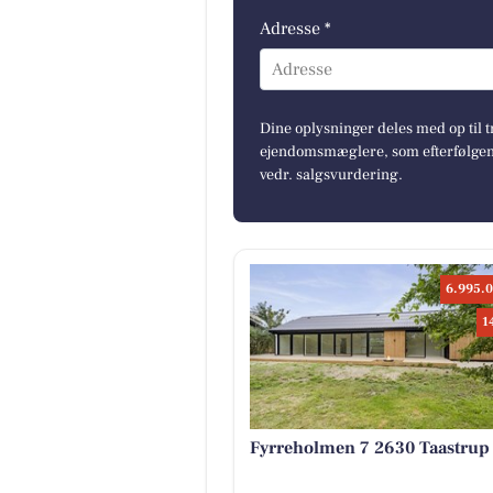
Adresse *
Adresse
Dine oplysninger deles med op til t
ejendomsmæglere, som efterfølgend
vedr. salgsvurdering.
6.995.0
1
Fyrreholmen 7 2630 Taastrup