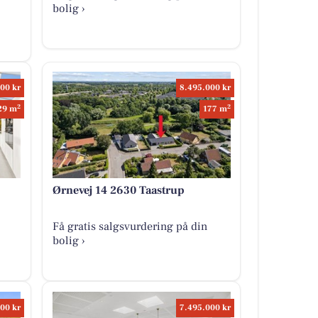
bolig ›
00 kr
8.495.000 kr
2
2
29 m
177 m
Ørnevej 14 2630 Taastrup
Få gratis salgsvurdering på din
bolig ›
00 kr
7.495.000 kr