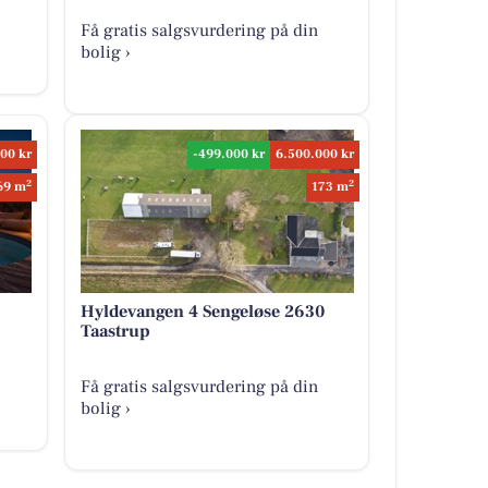
Få gratis salgsvurdering på din
bolig ›
00 kr
-499.000 kr
6.500.000 kr
2
2
69 m
173 m
Hyldevangen 4 Sengeløse 2630
Taastrup
Få gratis salgsvurdering på din
bolig ›