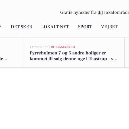
Gratis nyheder fra
dit
lokalområde
V
DET SKER
LOKALT NYT
SPORT
VEJRET
1 time siden |
BOLIGMARKED
Fyrreholmen 7 og 5 andre boliger er
te
kommet til salg denne uge i Taastrup - se
boligerne her.