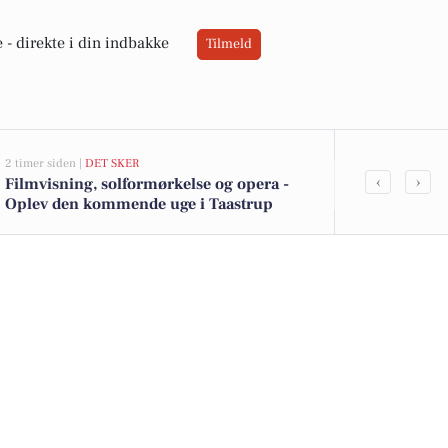
 -
direkte i din indbakke
Tilmeld
2 timer siden |
DET SKER
3 timer siden |
J
‹
›
Filmvisning, solformørkelse og opera -
Savner du ny
Oplev den kommende uge i Taastrup
ledige still