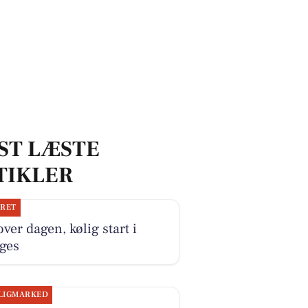
ST LÆSTE
TIKLER
JRET
over dagen, kølig start i
ges
LIGMARKED