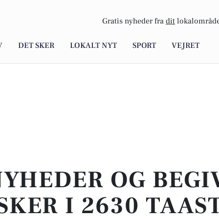
Gratis nyheder fra
dit
lokalområde
V
DET SKER
LOKALT NYT
SPORT
VEJRET
NYHEDER OG BEG
SKER I 2630 TAAS