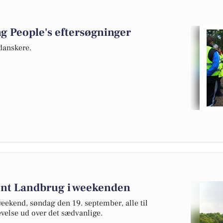
ng People's eftersøgninger
danskere.
bent Landbrug i weekenden
eekend, søndag den 19. september, alle til
velse ud over det sædvanlige.