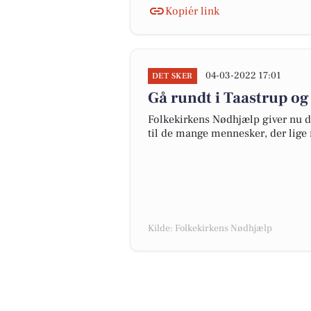
Kopiér link
04-03-2022 17:01
DET SKER
Gå rundt i Taastrup og 
Folkekirkens Nødhjælp giver nu 
til de mange mennesker, der lige n
Kilde: Folkekirkens Nødhjælp