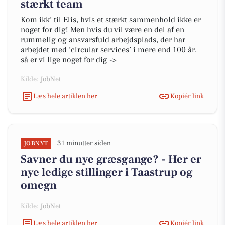
stærkt team
Kom ikk’ til Elis, hvis et stærkt sammenhold ikke er
noget for dig! Men hvis du vil være en del af en
rummelig og ansvarsfuld arbejdsplads, der har
arbejdet med ’circular services’ i mere end 100 år,
så er vi lige noget for dig ->
Kilde: JobNet
Læs hele artiklen her
Kopiér link
31 minutter siden
JOBNYT
Savner du nye græsgange? - Her er
nye ledige stillinger i Taastrup og
omegn
Kilde: JobNet
Læs hele artiklen her
Kopiér link