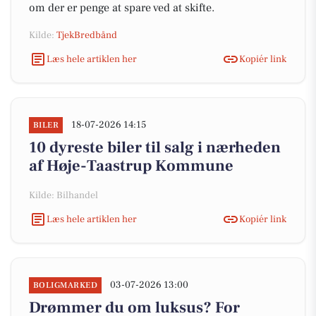
om der er penge at spare ved at skifte.
Kilde:
TjekBredbånd
Læs hele artiklen her
Kopiér link
18-07-2026 14:15
BILER
10 dyreste biler til salg i nærheden
af Høje-Taastrup Kommune
Kilde: Bilhandel
Læs hele artiklen her
Kopiér link
03-07-2026 13:00
BOLIGMARKED
Drømmer du om luksus? For