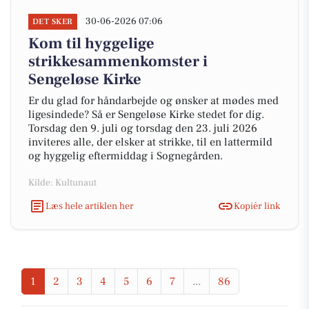
30-06-2026 07:06
DET SKER
Kom til hyggelige
strikkesammenkomster i
Sengeløse Kirke
Er du glad for håndarbejde og ønsker at mødes med
ligesindede? Så er Sengeløse Kirke stedet for dig.
Torsdag den 9. juli og torsdag den 23. juli 2026
inviteres alle, der elsker at strikke, til en lattermild
og hyggelig eftermiddag i Sognegården.
Kilde: Kultunaut
Læs hele artiklen her
Kopiér link
1
2
3
4
5
6
7
...
86