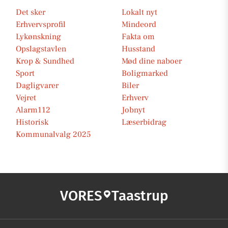
Det sker
Lokalt nyt
Erhvervsprofil
Mindeord
Lykønskning
Fakta om
Opslagstavlen
Husstand
Krop & Sundhed
Mød dine naboer
Sport
Boligmarked
Dagligvarer
Biler
Vejret
Erhverv
Alarm112
Jobnyt
Historisk
Læserbidrag
Kommunalvalg 2025
VORES
Taastrup