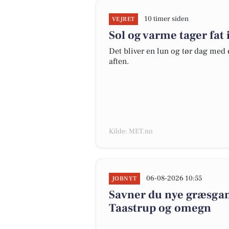
10 timer siden
VEJRET
Sol og varme tager fat 
Det bliver en lun og tør dag med
aften.
Kilde: MET.no
06-08-2026 10:55
JOBNYT
Savner du nye græsgange
Taastrup og omegn