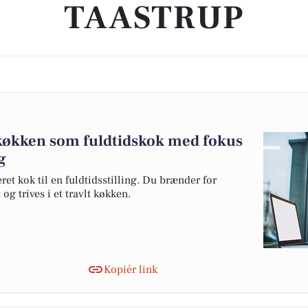
TAASTRUP
lt køkken som fuldtidskok med fokus
g
et kok til en fuldtidsstilling. Du brænder for
og trives i et travlt køkken.
Kopiér link