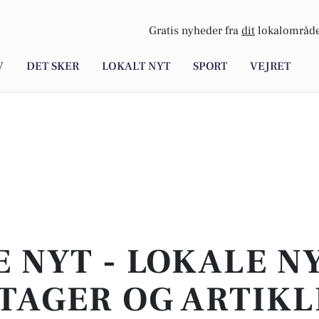
Gratis nyheder fra
dit
lokalområde
V
DET SKER
LOKALT NYT
SPORT
VEJRET
E NYT - LOKALE N
TAGER OG ARTIKL