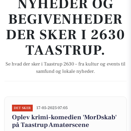
NYHEDER OG
BEGIVENHEDER
DER SKER I 2630
TAASTRUP.
Se hvad der sker i Taastrup 2630 – fra kultur og events til
samfund og lokale nyheder.
17-05-2025 07:05
DET SKER
Oplev krimi-komedien 'MorDskab'
på Taastrup Amatørscene