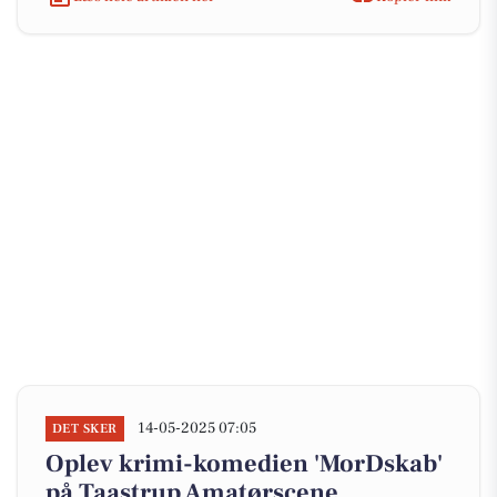
14-05-2025 07:05
DET SKER
Oplev krimi-komedien 'MorDskab'
på Taastrup Amatørscene