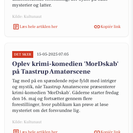
mysterier og latter.
Kilde: Kultunaut
Læs hele artiklen her
Kopiér link
15-05-2025 07:05
DET SKER
Oplev krimi-komedien 'MorDskab'
på Taastrup Amatørscene
Tag med på en spændende rejse fyldt med intriger
og mystik, når Taastrup Amatørscene præsenterer
krimi-komedien 'MorDskab'. Gåderne starter fredag
den 16. maj og fortsætter gennem flere
forestillinger, hvor publikum kan prøve at løse
mysteriet om det forsvundne lig.
Kilde: Kultunaut
Læs hele artiklen her
Kopiér link