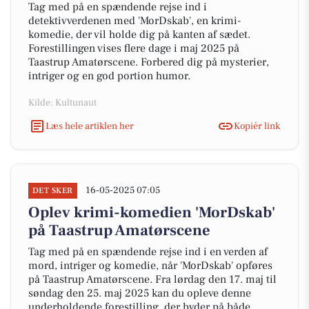
Tag med på en spændende rejse ind i
detektivverdenen med 'MorDskab', en krimi-
komedie, der vil holde dig på kanten af sædet.
Forestillingen vises flere dage i maj 2025 på
Taastrup Amatørscene. Forbered dig på mysterier,
intriger og en god portion humor.
Kilde: Kultunaut
Læs hele artiklen her
Kopiér link
16-05-2025 07:05
DET SKER
Oplev krimi-komedien 'MorDskab'
på Taastrup Amatørscene
Tag med på en spændende rejse ind i en verden af
mord, intriger og komedie, når 'MorDskab' opføres
på Taastrup Amatørscene. Fra lørdag den 17. maj til
søndag den 25. maj 2025 kan du opleve denne
underholdende forestilling, der byder på både