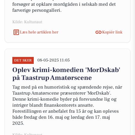
forsøger at opklare mordgåden i selskab med det
farverige persongalleri.
Kilde: Kultunaut
Læs hele artiklen her
Kopiér link
08-05-2025 11:05
DET SKER
Oplev krimi-komedien 'MorDskab'
på Taastrup Amatørscene
Tag med på en humoristisk og spændende rejse, når
Taastrup Amatørscene præsenterer 'MorDskab'.
Denne krimi-komedie byder på forsvundne lig og
intriger blandt finanskontorets ansatte.
Forestillingen er anbefalet fra 15 år og kan opleves
både fredag den 16. maj og lørdag den 17. maj
2025.