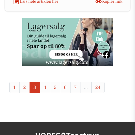
Læs hele artiklen her
Kopiér link
1
2
3
4
5
6
7
...
24