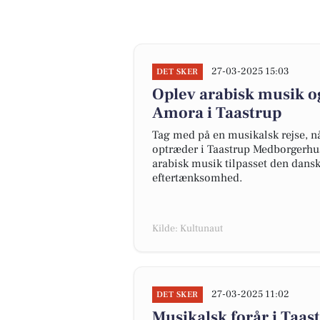
27-03-2025 15:03
DET SKER
Oplev arabisk musik o
Amora i Taastrup
Tag med på en musikalsk rejse, n
optræder i Taastrup Medborgerhus 
arabisk musik tilpasset den dansk
eftertænksomhed.
Kilde: Kultunaut
27-03-2025 11:02
DET SKER
Musikalsk forår i Ta