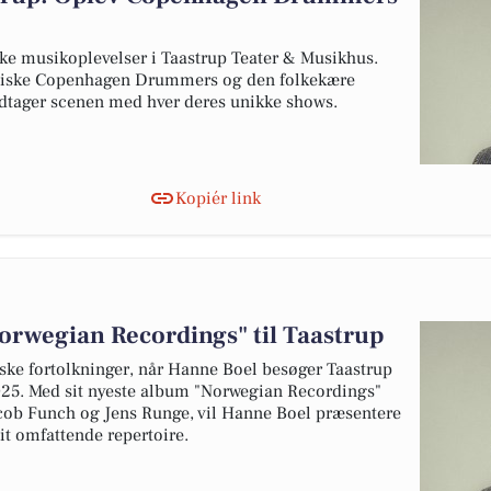
ske musikoplevelser i Taastrup Teater & Musikhus.
nergiske Copenhagen Drummers og den folkekære
dtager scenen med hver deres unikke shows.
Kopiér link
orwegian Recordings" til Taastrup
ke fortolkninger, når Hanne Boel besøger Taastrup
025. Med sit nyeste album "Norwegian Recordings"
acob Funch og Jens Runge, vil Hanne Boel præsentere
it omfattende repertoire.