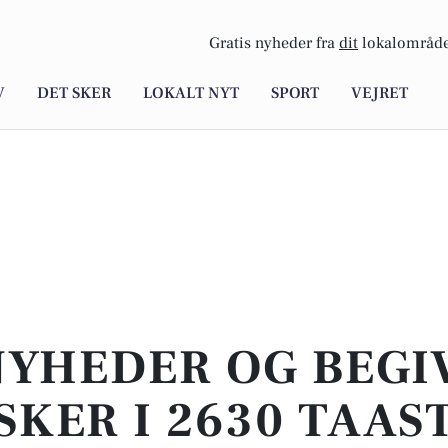
Gratis nyheder fra
dit
lokalområde
V
DET SKER
LOKALT NYT
SPORT
VEJRET
NYHEDER OG BEG
SKER I 2630 TAAS