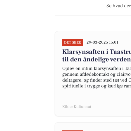
Se hvad der
29-03-2025 15:01
DET SKER
Klarsynsaften i Taast
til den åndelige verden
Oplev en intim klarsynsaften i Taa
gennem afdødekontakt og clairvoy
deltagere, og finder sted tæt ved 
spirituelle i trygge og kærlige r
Kilde: Kultunaut