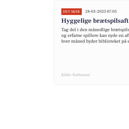
28-03-2025 07:05
DET SKER
Hyggelige brætspilsaft
Tag del i den månedlige brætspil
og erfarne spillere kan nyde en af
hver måned byder biblioteket på 
Kilde: Kultunaut