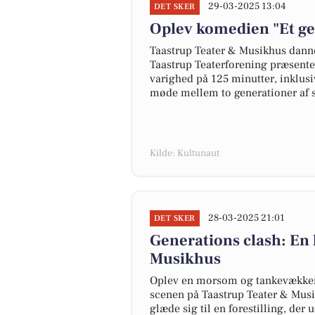
29-03-2025 13:04
DET SKER
Oplev komedien "Et ge
Taastrup Teater & Musikhus dann
Taastrup Teaterforening præsente
varighed på 125 minutter, inklusi
møde mellem to generationer af s
Kilde: Kultunaut
28-03-2025 21:01
DET SKER
Generations clash: En
Musikhus
Oplev en morsom og tankevækkend
scenen på Taastrup Teater & Musi
glæde sig til en forestilling, der