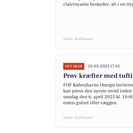
clairvoyante beskeder, alt i en t
Kilde: Kultunaut
28-03-2025 17:01
DET SKER
Prøv kræfter med tufti
FOF Københavns Omegn inviterer t
kan prøve den nyeste trend inden 
søndag den 6. april 2025 kl. 10:00
enten gulvet eller væggen.
Kilde: Kultunaut