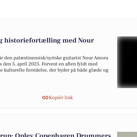
g historiefortælling med Nour
år den palæstinensisk/syriske guitarist Nour Amora
den 5. april 2025. Forvent en aften fyldt med
e kulturelle forståelse, der byder på både glæde og
Kopiér link
astrup: Oplev Copenhagen Drummers