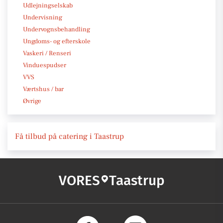
Udlejningselskab
Undervisning
Undervognsbehandling
Ungdoms- og efterskole
Vaskeri / Renseri
Vinduespudser
VVS
Værtshus / bar
Øvrige
Få tilbud på catering i Taastrup
VORES
Taastrup