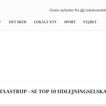
Gratis nyheder fra
dit
lokalområde
V
DET SKER
LOKALT NYT
SPORT
VEJRET
TAASTRUP - SE TOP 10 UDLEJNINGSELSK