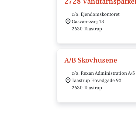
2728 Vandtårnsparke
c/o. Ejendomskontoret
Gasværksvej 13
2630 Taastrup
A/B Skovhusene
c/o. Rexan Administration A/S
Taastrup Hovedgade 92
2630 Taastrup