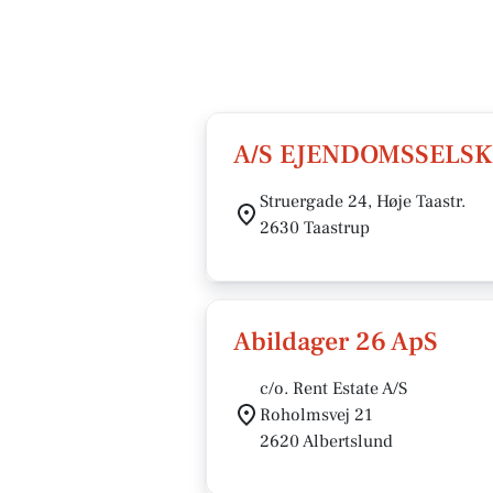
A/S EJENDOMSSELSK
Struergade 24, Høje Taastr.
2630 Taastrup
Abildager 26 ApS
c/o. Rent Estate A/S
Roholmsvej 21
2620 Albertslund