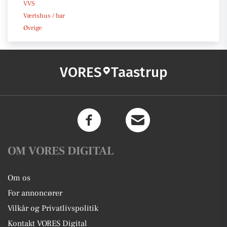
VVS
Værtshus / bar
Øvrige
VORES
Taastrup
OM VORES DIGITAL
Om os
For annoncører
Vilkår og Privatlivspolitik
Kontakt VORES Digital