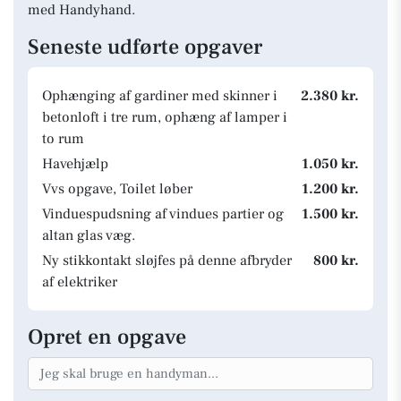
med Handyhand.
Seneste udførte opgaver
Ophænging af gardiner med skinner i
2.380 kr.
betonloft i tre rum, ophæng af lamper i
to rum
Havehjælp
1.050 kr.
Vvs opgave, Toilet løber
1.200 kr.
Vinduespudsning af vindues partier og
1.500 kr.
altan glas væg.
Ny stikkontakt sløjfes på denne afbryder
800 kr.
af elektriker
Opret en opgave