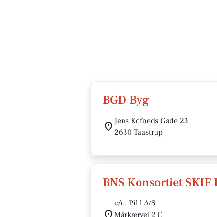
BGD Byg
Jens Kofoeds Gade 23
2630 Taastrup
BNS Konsortiet SKIF I
c/o. Pihl A/S
Mårkærvej 2 C