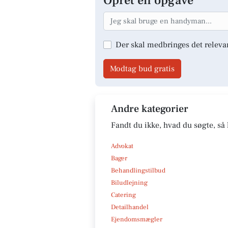
Opret en opgave
Der skal medbringes det releva
Modtag bud gratis
Andre kategorier
Fandt du ikke, hvad du søgte, så 
Advokat
Bager
Behandlingstilbud
Biludlejning
Catering
Detailhandel
Ejendomsmægler