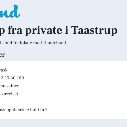
p fra private i Taastrup
is bud fra lokale med Handyhand.
er
vask
2 25-60 180.
kemaskinen
deværelset
ask og dæække hul i loft