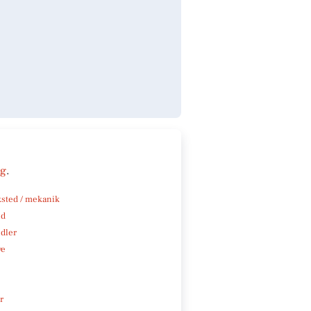
ng
.
sted / mekanik
nd
ndler
ve
r