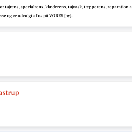
or tøjrens, specialrens, klæderens, tøjvask, tæpperens, reparation af t
isse
og er udvalgt af os på VORES [
by
]
.
astrup