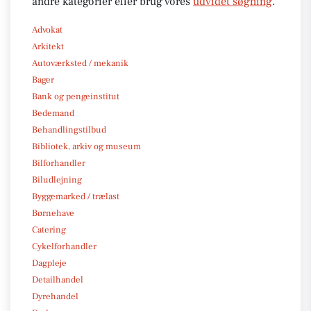
andre kategorier eller brug vores
udvidet søgning
.
Advokat
Arkitekt
Autoværksted / mekanik
Bager
Bank og pengeinstitut
Bedemand
Behandlingstilbud
Bibliotek, arkiv og museum
Bilforhandler
Biludlejning
Byggemarked / trælast
Børnehave
Catering
Cykelforhandler
Dagpleje
Detailhandel
Dyrehandel