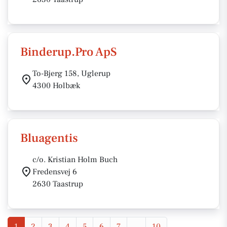
Binderup.Pro ApS
To-Bjerg 158, Uglerup
4300 Holbæk
Bluagentis
c/o. Kristian Holm Buch
Fredensvej 6
2630 Taastrup
1
2
3
4
5
6
7
...
10