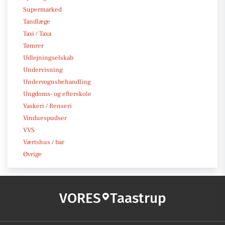
Supermarked
Tandlæge
Taxi / Taxa
Tømrer
Udlejningselskab
Undervisning
Undervognsbehandling
Ungdoms- og efterskole
Vaskeri / Renseri
Vinduespudser
VVS
Værtshus / bar
Øvrige
VORES
Taastrup