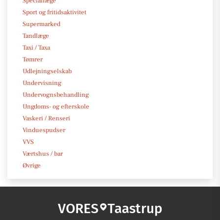
Speciallæge
Sport og fritidsaktivitet
Supermarked
Tandlæge
Taxi / Taxa
Tømrer
Udlejningselskab
Undervisning
Undervognsbehandling
Ungdoms- og efterskole
Vaskeri / Renseri
Vinduespudser
VVS
Værtshus / bar
Øvrige
VORES
Taastrup